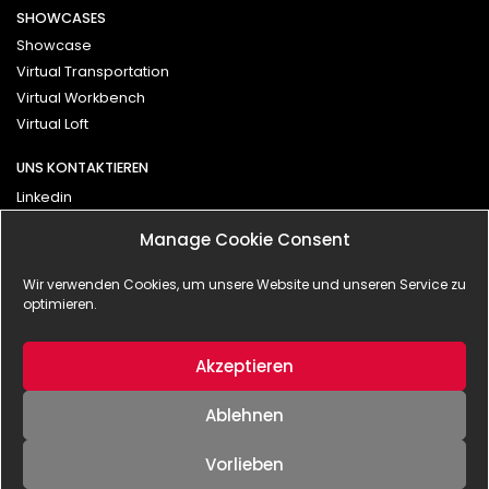
SHOWCASES
Showcase
Virtual Transportation
Virtual Workbench
Virtual Loft
UNS KONTAKTIEREN
Linkedin
Vimeo
Manage Cookie Consent
Kontakt
Wir verwenden Cookies, um unsere Website und unseren Service zu
optimieren.
Impressum
Datenschutzerklärung
Akzeptieren
Ablehnen
Vorlieben
© 2025 - BLANX effects | interactive GmbH