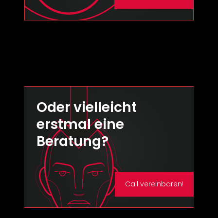
Oder vielleicht
erstmal eine
Beratung?
Call vereinbaren!