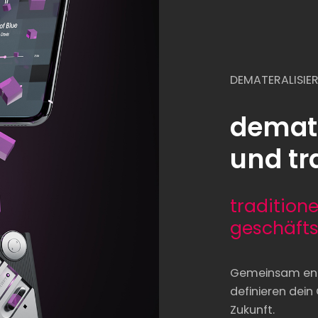
DEMATERALISIE
demate
und tr
traditione
geschäfts
Gemeinsam entd
definieren dein
Zukunft.