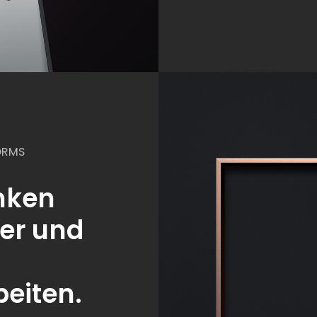
ORMS
nken
ver und
eiten.