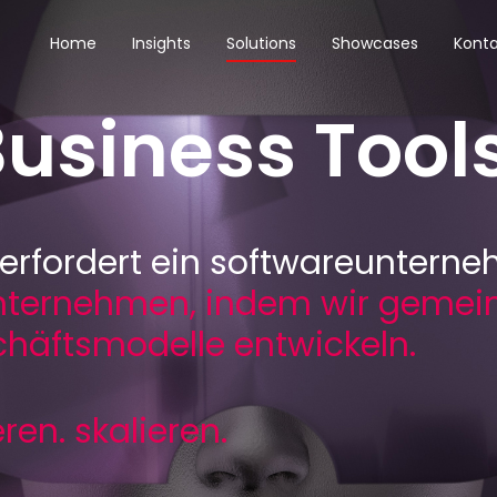
Home
Insights
Solutions
Showcases
Konta
Business Tool
g erfordert ein softwareuntern
unternehmen, indem wir gemei
häftsmodelle entwickeln.
ren. skalieren.