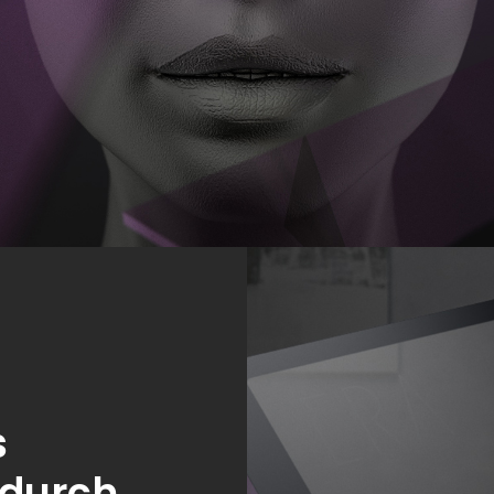
s
 durch