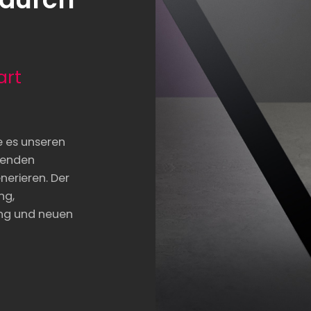
art
e es unseren
henden
erieren. Der
ng,
ng und neuen