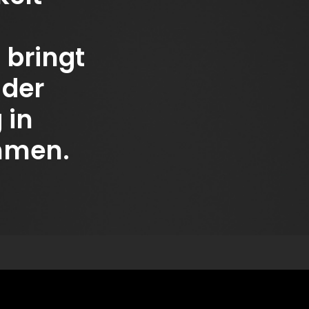
 bringt
 der
 in
hmen.