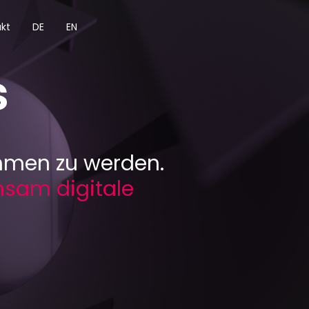
kt
DE
EN
s
ehmen zu werden.
nsam digitale