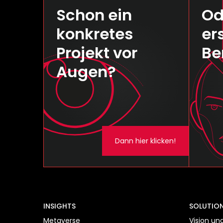
Schon ein
Od
konkretes
er
Projekt vor
Be
Augen?
Dann hier klicken!
INSIGHTS
SOLUTIO
Metaverse
Vision un