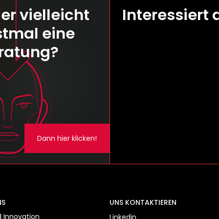
er vielleicht
Interessiert 
stmal eine
ratung?
Dann hier klicken!
NS
UNS KONTAKTIEREN
d Innovation
Linkedin