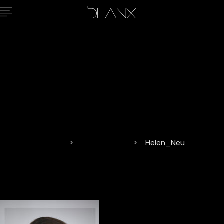
Helen_Neu
Home
Industrial DE
Helen_Neu